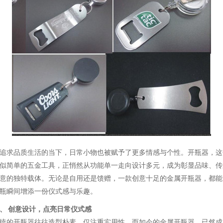
追求品质生活的当下，日常小物也被赋予了更多情感与个性。开瓶器，这
似简单的五金工具，正悄然从功能单一走向设计多元，成为彰显品味、传
意的独特载体。无论是自用还是馈赠，一款创意十足的金属开瓶器，都能
瓶瞬间增添一份仪式感与乐趣。
、 创意设计，点亮日常仪式感
统的开瓶器往往造型朴素，仅注重实用性。而如今的金属开瓶器，已然成