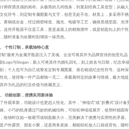
计师挥洒灵感的画布。从极简的几何线条，到复刻经典工具造型；从融入
文化符号，到定制专属图案与文字，创意无处不在。材质上，多采用不锈
、黄铜或合金，经过精密铸造、抛光、电镀等工艺，确保质感坚固、光泽
。这些开瓶器不仅是工具，更是桌面上的精致摆件，或是钥匙扣上的个性
，随时准备为欢聚时刻增添一抹亮色。
、 个性订制，承载独特心意
订制”服务为金属开瓶器注入了灵魂。企业可将其作为品牌宣传的创意礼品
刻Logo与Slogan；新人可将其作为婚礼回礼，刻上姓名与日期，纪念幸
刻；个人也可为自己或挚友定制专属图案、座右铭或纪念性符号。这种深
性化，使得每一件产品都独一无二，承载着特定的故事与情感，极大地提
其作为礼品的纪念价值与收藏意义。
、 功能创新，便携实用新体验
了外观革新，功能设计也更趋人性化。其中，“伸缩式”或“折叠式”设计备
睐。小巧的机身通过巧妙的机械结构，可轻松伸缩或展开，使用时稳固有
，收纳时仅如一枚硬币或钥匙般大小，完美解决了便携与实用性的矛盾。
是户外露营、朋友小聚，还是商务差旅，都能轻松放入口袋或背包，随时