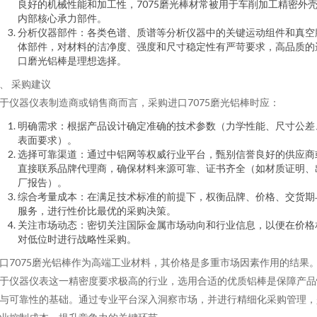
良好的机械性能和加工性，7075磨光棒材常被用于车削加工精密外
内部核心承力部件。
分析仪器部件：各类色谱、质谱等分析仪器中的关键运动组件和真空
体部件，对材料的洁净度、强度和尺寸稳定性有严苛要求，高品质的
口磨光铝棒是理想选择。
、 采购建议
于仪器仪表制造商或销售商而言，采购进口7075磨光铝棒时应：
明确需求：根据产品设计确定准确的技术参数（力学性能、尺寸公差
表面要求）。
选择可靠渠道：通过中铝网等权威行业平台，甄别信誉良好的供应商
直接联系品牌代理商，确保材料来源可靠、证书齐全（如材质证明、
厂报告）。
综合考量成本：在满足技术标准的前提下，权衡品牌、价格、交货期
服务，进行性价比最优的采购决策。
关注市场动态：密切关注国际金属市场动向和行业信息，以便在价格
对低位时进行战略性采购。
口7075磨光铝棒作为高端工业材料，其价格是多重市场因素作用的结果
于仪器仪表这一精密度要求极高的行业，选用合适的优质铝棒是保障产品
与可靠性的基础。通过专业平台深入洞察市场，并进行精细化采购管理，